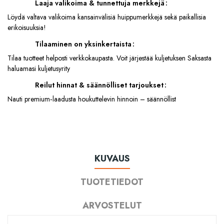
Laaja valikoima & tunnettuja merkkejä
Löydä valtava valikoima kansainvälisiä huippumerkkejä sekä paikallisia
erikoisuuksia!
Tilaaminen on yksinkertaista
Tilaa tuotteet helposti verkkokaupasta. Voit järjestää kuljetuksen Saksasta
haluamasi kuljetusyrity
Reilut hinnat & säännölliset tarjoukset
Nauti premium‑laadusta houkuttelevin hinnoin – säännöllist
KUVAUS
TUOTETIEDOT
ARVOSTELUT