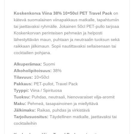
Koskenkorva Viina 38% 10×50cl PET Travel Pack
on
kätevä suomalainen viinapakkaus matkalle, tapahtumiin
tai jaettavaksi ryhmälle. Jokainen 50cl PET-pullo tarjoaa
Koskenkorvan perinteisen pehmeän ja helposti
lähestyttävän maun, puhtaan ja neutraalin tuoksun sekä
raikkaan jälkimaun. Sopii nautittavaksi sellaisenaan tai
cocktailien pohjana.
Alkuperämaa:
Suomi
Alkoholipitoisuus:
38%
Tilavuus:
10×50cl
Pakkaus:
PET-pullot, Travel Pack
Tyyppi:
Viina / Spirituosa
Tuoksu:
Puhdas, neutraali, hienovaraiset vilja-aromit
Maku:
Pehmeä, tasapainoinen ja miellyttävä
Jälkimaku:
Raikas, puhdas ja virkistävä
Tarjoilusuositus:
Täydellinen matkalle, jaettavaksi tai
cocktaileihin