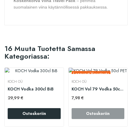
Koskenkorva Viina Travel Pack
– pehmeä
suomalainen viina käytännöllisessä pakkauksessa.
16 Muuta Tuotetta Samassa
Kategoriassa:
Loppunut Varastosta
KOCH OÜ
KOCH OÜ
KOCH Vodka 300cl BiB
KOCH Vol 79 Vodka 50cl PET
29,99 €
7,98 €
Ostoskoriin
Ostoskoriin