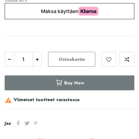
Sisältää alv:n
Ostoskoriin
Buy Now
Viimeiset tuotteet varastossa

Jaa