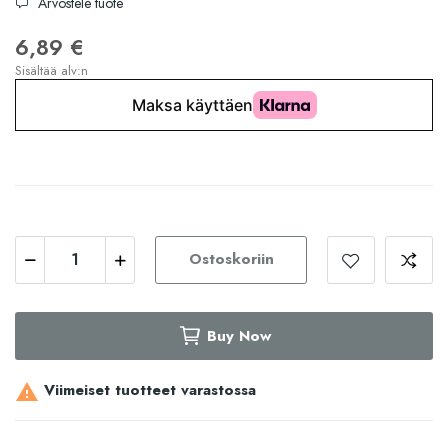
Arvostele tuote
6,89 €
Sisältää alv:n
Ostoskoriin
Buy Now
Viimeiset tuotteet varastossa
