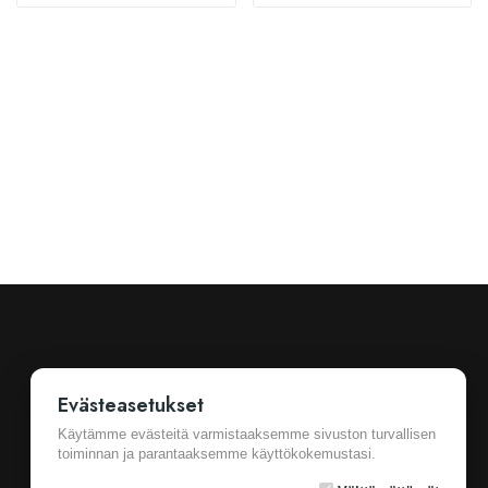
Evästeasetukset
Käytämme evästeitä varmistaaksemme sivuston turvallisen
toiminnan ja parantaaksemme käyttökokemustasi.
Ostotiedot
Cookie Settings
Yleiset sopimusehdot