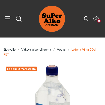
0
Etusivulle
Väkevä alkoholijuoma
Vodka
Leijona Viina 50cl
PET
Loppunut Varastosta