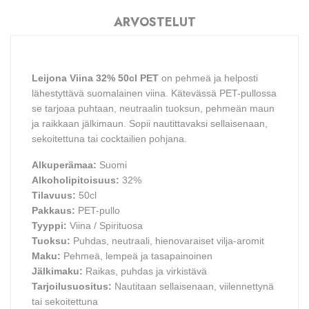
ARVOSTELUT
Leijona Viina 32% 50cl PET
on pehmeä ja helposti
lähestyttävä suomalainen viina. Kätevässä PET-pullossa
se tarjoaa puhtaan, neutraalin tuoksun, pehmeän maun
ja raikkaan jälkimaun. Sopii nautittavaksi sellaisenaan,
sekoitettuna tai cocktailien pohjana.
Alkuperämaa:
Suomi
Alkoholipitoisuus:
32%
Tilavuus:
50cl
Pakkaus:
PET-pullo
Tyyppi:
Viina / Spirituosa
Tuoksu:
Puhdas, neutraali, hienovaraiset vilja-aromit
Maku:
Pehmeä, lempeä ja tasapainoinen
Jälkimaku:
Raikas, puhdas ja virkistävä
Tarjoilusuositus:
Nautitaan sellaisenaan, viilennettynä
tai sekoitettuna