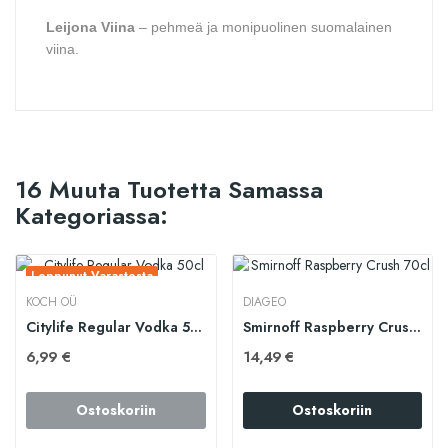
Leijona Viina
– pehmeä ja monipuolinen suomalainen
viina.
16 Muuta Tuotetta Samassa
Kategoriassa:
Loppunut Varastosta
KOCH OÜ
DIAGEO
Citylife Regular Vodka 50cl
Smirnoff Raspberry Crush 70cl
6,99 €
14,49 €
Ostoskoriin
Ostoskoriin