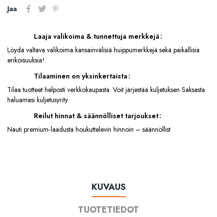
Jaa
Laaja valikoima & tunnettuja merkkejä
Löydä valtava valikoima kansainvälisiä huippumerkkejä sekä paikallisia
erikoisuuksia!
Tilaaminen on yksinkertaista
Tilaa tuotteet helposti verkkokaupasta. Voit järjestää kuljetuksen Saksasta
haluamasi kuljetusyrity
Reilut hinnat & säännölliset tarjoukset
Nauti premium‑laadusta houkuttelevin hinnoin – säännöllist
KUVAUS
TUOTETIEDOT