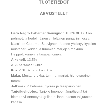
TUOTETIEDOT
ARVOSTELUT
Gato Negro Cabernet Sauvignon 13,5% 3L BiB
on
pehmeä ja hedelmäinen chileläinen punaviini, jossa
klassinen Cabernet Sauvignon -luonne yhdistyy kypsien
mustaherukoiden ja tummien marjojen makuun.
Helppolukuinen ja tasapainoinen.
Alkoholi:
13,5%
Alkuperämaa:
Chile
Koko:
3L Bag-in-Box (BiB)
Maku:
Mustaherukka, tummat marjat, hienovarainen
tammi
Jälkimaku:
Pehmeä, pyöreä ja tasapainoinen
Tarjoiluehdotus:
Tarjoile huoneenlämpöisenä tai
hieman viilennettynä grillatun lihan, pastan tai juuston
kanssa