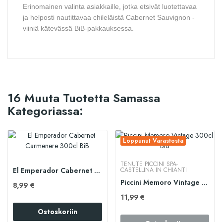
Erinomainen valinta asiakkaille, jotka etsivät luotettavaa
ja helposti nautittavaa chileläistä Cabernet Sauvignon -
viiniä kätevässä BiB-pakkauksessa.
16 Muuta Tuotetta Samassa
Kategoriassa:
Loppunut Varastosta
TENUTE PICCINI SPA-
El Emperador Cabernet Carmenere 300cl BiB
CASTELLINA IN CHIANTI
Piccini Memoro Vintage 300cl BiB
8,99 €
11,99 €
Ostoskoriin