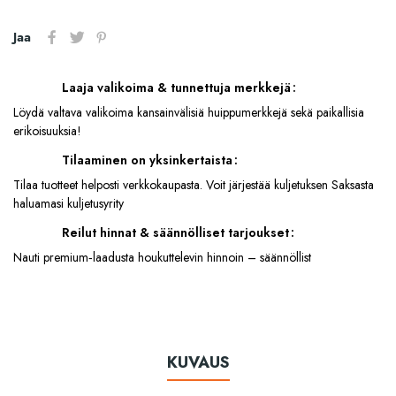
Jaa
Laaja valikoima & tunnettuja merkkejä
Löydä valtava valikoima kansainvälisiä huippumerkkejä sekä paikallisia
erikoisuuksia!
Tilaaminen on yksinkertaista
Tilaa tuotteet helposti verkkokaupasta. Voit järjestää kuljetuksen Saksasta
haluamasi kuljetusyrity
Reilut hinnat & säännölliset tarjoukset
Nauti premium‑laadusta houkuttelevin hinnoin – säännöllist
KUVAUS