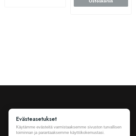
Ostoskoriin
Evästeasetukset
Käytämme evästeitä varmistaaksemme sivuston turvallisen
toiminnan ja parantaaksemme käyttökokemustasi.
Ostotiedot
Cookie Settings
Yleiset sopimusehdot