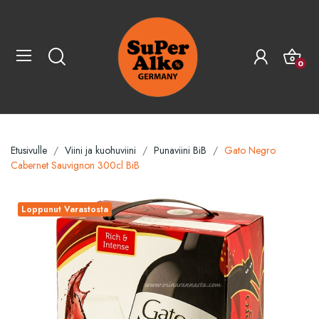
0
Etusivulle
Viini ja kuohuviini
Punaviini BiB
Gato Negro
Cabernet Sauvignon 300cl BiB
Loppunut Varastosta