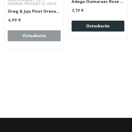
MAISON ROBERT VIC /
Adega Guimaraes Rose 75cl
DOMAINE PREIGNES LE VIEUX
3,19 €
Greg & Juju Pinot Grenache 75cl
4,99 €
Ostoskoriin
Ostoskoriin