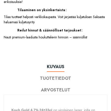
erikoisuuksia!
Tilaaminen on yksinkertaista
Tilaa tuotteet helposti verkkokaupasta. Voit järjestää kuljetuksen Saksasta
haluamasi kuljetusyrity
Reilut hinnat & säännölliset tarjoukset
Nauti premium‑laadusta houkuttelevin hinnoin – säännöllist
KUVAUS
TUOTETIEDOT
ARVOSTELUT
Koch Gold 4,7% 24×33cl
on virolainen lager, jolla on