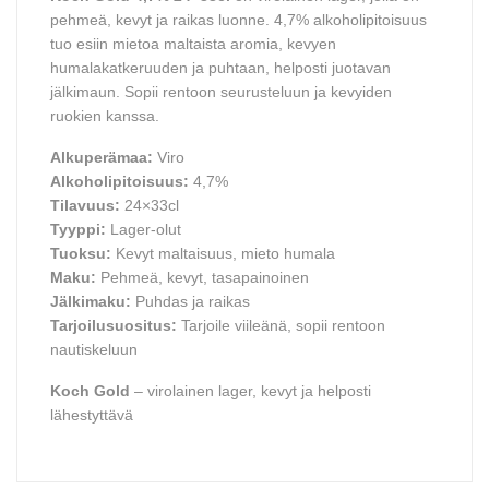
pehmeä, kevyt ja raikas luonne. 4,7% alkoholipitoisuus
tuo esiin mietoa maltaista aromia, kevyen
humalakatkeruuden ja puhtaan, helposti juotavan
jälkimaun. Sopii rentoon seurusteluun ja kevyiden
ruokien kanssa.
Alkuperämaa:
Viro
Alkoholipitoisuus:
4,7%
Tilavuus:
24×33cl
Tyyppi:
Lager-olut
Tuoksu:
Kevyt maltaisuus, mieto humala
Maku:
Pehmeä, kevyt, tasapainoinen
Jälkimaku:
Puhdas ja raikas
Tarjoilusuositus:
Tarjoile viileänä, sopii rentoon
nautiskeluun
Koch Gold
– virolainen lager, kevyt ja helposti
lähestyttävä