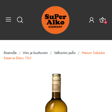
0
Etusivulle
Viini ja kuohuviini
Valkoviini pullo
Maison Sabadie
Reserve Blanc 75cl