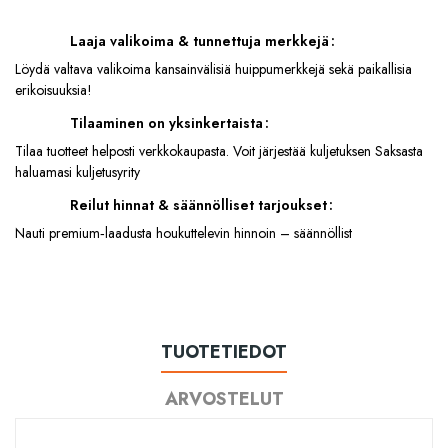
Laaja valikoima & tunnettuja merkkejä
Löydä valtava valikoima kansainvälisiä huippumerkkejä sekä paikallisia
erikoisuuksia!
Tilaaminen on yksinkertaista
Tilaa tuotteet helposti verkkokaupasta. Voit järjestää kuljetuksen Saksasta
haluamasi kuljetusyrity
Reilut hinnat & säännölliset tarjoukset
Nauti premium‑laadusta houkuttelevin hinnoin – säännöllist
TUOTETIEDOT
ARVOSTELUT