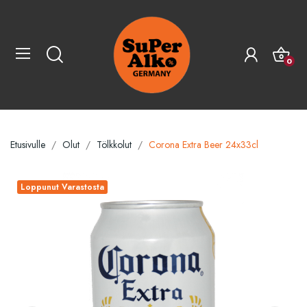
0
Etusivulle
Olut
Tölkkolut
Corona Extra Beer 24x33cl
Loppunut Varastosta