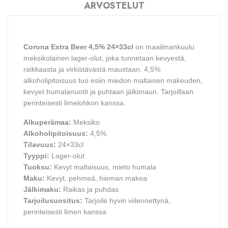
ARVOSTELUT
Corona Extra Beer 4,5% 24×33cl
on maailmankuulu
meksikolainen lager-olut, joka tunnetaan kevyestä,
raikkaasta ja virkistävästä maustaan. 4,5%
alkoholipitoisuus tuo esiin miedon maltaisen makeuden,
kevyet humalanuotit ja puhtaan jälkimaun. Tarjoillaan
perinteisesti limelohkon kanssa.
Alkuperämaa:
Meksiko
Alkoholipitoisuus:
4,5%
Tilavuus:
24×33cl
Tyyppi:
Lager-olut
Tuoksu:
Kevyt maltaisuus, mieto humala
Maku:
Kevyt, pehmeä, hieman makea
Jälkimaku:
Raikas ja puhdas
Tarjoilusuositus:
Tarjoile hyvin viilennettynä,
perinteisesti limen kanssa