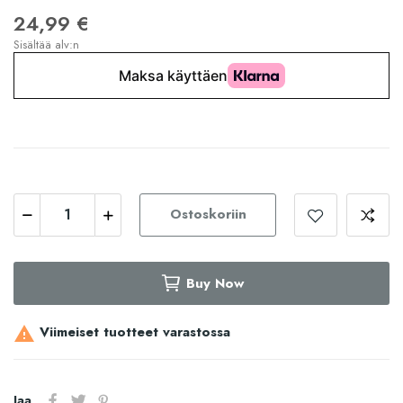
24,99 €
Sisältää alv:n
Ostoskoriin
Buy Now
Viimeiset tuotteet varastossa

Jaa