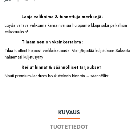
Laaja valikoima & tunnettuja merkkejä
Löydä valtava valikoima kansainvälisiä huippumerkkejä sekä paikallisia
erikoisuuksia!
Tilaaminen on yksinkertaista
Tilaa tuotteet helposti verkkokaupasta. Voit järjestää kuljetuksen Saksasta
haluamasi kuljetusyrity
Reilut hinnat & säännölliset tarjoukset
Nauti premium‑laadusta houkuttelevin hinnoin – säännöllist
KUVAUS
TUOTETIEDOT