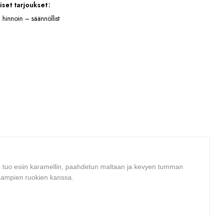
iset tarjoukset
 hinnoin – säännöllist
uus tuo esiin karamellin, paahdetun maltaan ja kevyen tumman
skaampien ruokien kanssa.