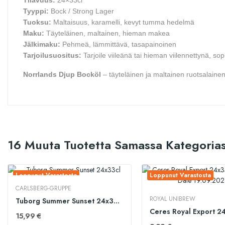
Tilavuus:
24×33cl
Tyyppi:
Bock / Strong Lager
Tuoksu:
Maltaisuus, karamelli, kevyt tumma hedelmä
Maku:
Täyteläinen, maltainen, hieman makea
Jälkimaku:
Pehmeä, lämmittävä, tasapainoinen
Tarjoilusuositus:
Tarjoile viileänä tai hieman viilennettynä, s
Norrlands Djup Bocköl
– täyteläinen ja maltainen ruotsalaine
16 Muuta Tuotetta Samassa Kategorias
Loppunut Varastosta
Loppunut Varastosta
CARLSBERG-GRUPPE
ROYAL UNIBREW
Tuborg Summer Sunset 24x33cl
15,99 €