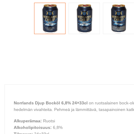
Norrlands Djup Bocköl 6,8% 24×33cl
on ruotsalainen bock-olu
hedelmän vivahteita. Pehmeä ja lämmittävä, tasapainoinen katkeru
Alkuperämaa:
Ruotsi
Alkoholipitoisuus:
6,8%