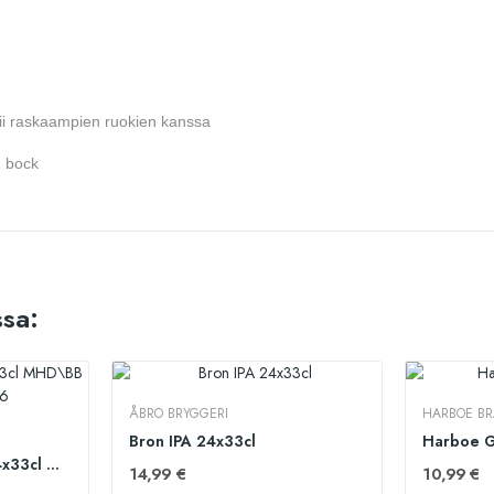
opii raskaampien ruokien kanssa
n bock
sa:
ÅBRO BRYGGERI
HARBOE BR
Bron IPA 24x33cl
Harboe G
Ceres Royal Export 24x33cl MHD\BB Date 19.09.2026
14,99 €
10,99 €