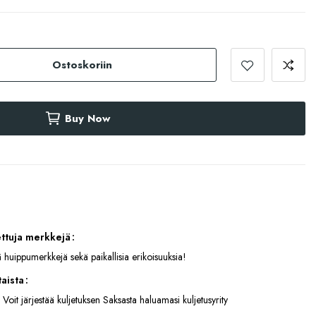
Ostoskoriin
Buy Now
ettuja merkkejä
 huippumerkkejä sekä paikallisia erikoisuuksia!
aista
 Voit järjestää kuljetuksen Saksasta haluamasi kuljetusyrity