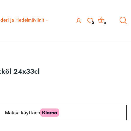
ideri ja Hedelmäviinit
0
0
cköl 24x33cl