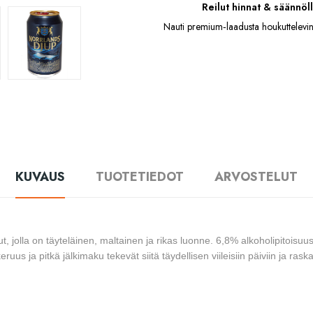
Reilut hinnat & säännöll
Nauti premium‑laadusta houkuttelevin
KUVAUS
TUOTETIEDOT
ARVOSTELUT
t, jolla on täyteläinen, maltainen ja rikas luonne. 6,8% alkoholipitois
us ja pitkä jälkimaku tekevät siitä täydellisen viileisiin päiviin ja ra