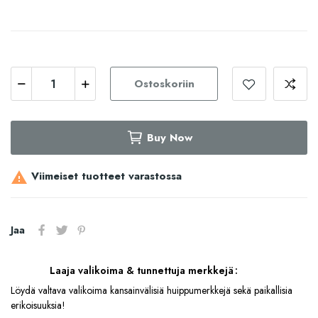
Ostoskoriin
Buy Now
Viimeiset tuotteet varastossa

Jaa
Laaja valikoima & tunnettuja merkkejä
Löydä valtava valikoima kansainvälisiä huippumerkkejä sekä paikallisia
erikoisuuksia!