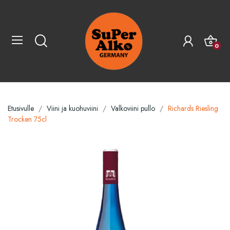
0
Etusivulle
Viini ja kuohuviini
Valkoviini pullo
Richards Riesling
Trocken 75cl