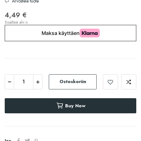
Arvostele tuote
4,49 €
Sisältää alv:n
Ostoskoriin
Buy Now
Jaa