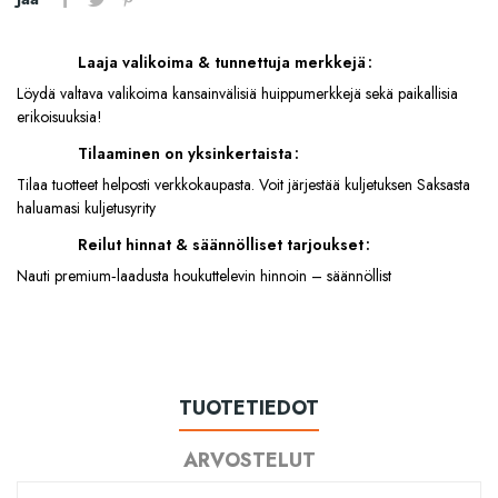
Laaja valikoima & tunnettuja merkkejä
Löydä valtava valikoima kansainvälisiä huippumerkkejä sekä paikallisia
erikoisuuksia!
Tilaaminen on yksinkertaista
Tilaa tuotteet helposti verkkokaupasta. Voit järjestää kuljetuksen Saksasta
haluamasi kuljetusyrity
Reilut hinnat & säännölliset tarjoukset
Nauti premium‑laadusta houkuttelevin hinnoin – säännöllist
TUOTETIEDOT
ARVOSTELUT