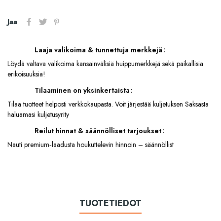
Jaa
Laaja valikoima & tunnettuja merkkejä
Löydä valtava valikoima kansainvälisiä huippumerkkejä sekä paikallisia
erikoisuuksia!
Tilaaminen on yksinkertaista
Tilaa tuotteet helposti verkkokaupasta. Voit järjestää kuljetuksen Saksasta
haluamasi kuljetusyrity
Reilut hinnat & säännölliset tarjoukset
Nauti premium‑laadusta houkuttelevin hinnoin – säännöllist
TUOTETIEDOT